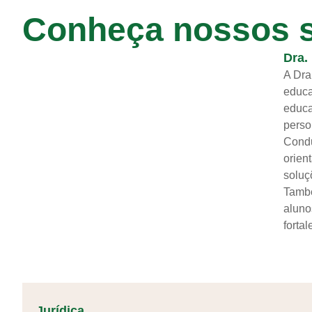
Conheça nossos s
Dra.
A Dra
educa
educa
perso
Condu
orien
soluç
També
aluno
forta
Jurídica